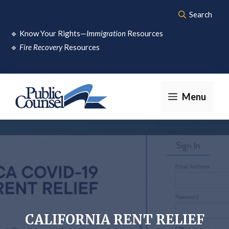
Skip
Search
to
🔹
Know Your Rights—
Immigration
Resources
content
🔹
Fire Recovery
Resources
Menu
CALIFORNIA RENT RELIEF