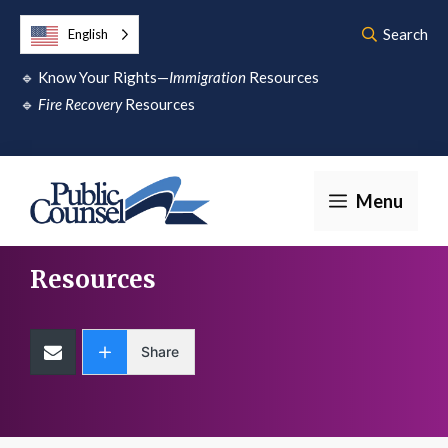
Skip
Search
English
to
🔹
Know Your Rights—
Immigration
Resources
content
🔹
Fire Recovery
Resources
Menu
Resources
Share